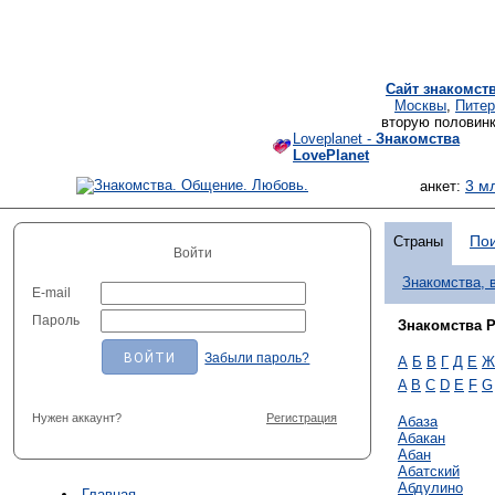
Сайт знакомст
Москвы
,
Питер
вторую половинк
Loveplanet -
Знакомства
LovePlanet
3 м
анкет:
Пои
Страны
Войти
Знакомства, 
E-mail
Пароль
Знакомства 
Забыли пароль?
А
Б
В
Г
Д
Е
Ж
A
B
C
D
E
F
G
Нужен аккаунт?
Регистрация
Абаза
Абакан
Абан
Абатский
Абдулино
Главная