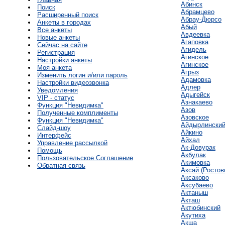
Абинск
Поиск
Абрамцево
Расширенный поиск
Абрау-Дюрсо
Анкеты в городах
Абый
Все анкеты
Авдеевка
Новые анкеты
Агаповка
Сейчас на сайте
Агидель
Регистрация
Агинское
Настройки анкеты
Агинское
Моя анкета
Агрыз
Изменить логин и/или пароль
Адамовка
Настройки видеозвонка
Адлер
Уведомления
Адыгейск
VIP - статус
Азнакаево
Функция "Невидимка"
Азов
Полученные комплименты
Азовское
Функция "Невидимка"
Айдырлински
Слайд-шоу
Айкино
Интерфейс
Айхал
Управление рассылкой
Ак-Довурак
Помощь
Акбулак
Пользовательское Соглашение
Акимовка
Обратная связь
Аксай (Ростов
Аксаково
Аксубаево
Актаныш
Акташ
Актюбинский
Акутиха
Акша