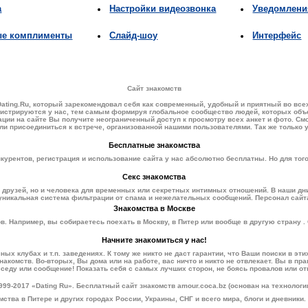
а
Настройки видеозвонка
Уведомлени
ые комплименты
Слайд-шоу
Интерфейс
Сайт знакомств
Dating.Ru
, который зарекомендовал себя как современный, удобный и приятный во вс
гистрируются у нас, тем самым формируя глобальное сообщество людей, которых объ
ции на сайте Вы получите неограниченный доступ к просмотру всех анкет и фото. Смо
ли присоединиться к встрече, организованной нашими пользователями. Так же только 
Бесплатные знакомства
онкурентов, регистрация и использование сайта у нас абсолютно бесплатны. Но для тог
Секс знакомства
 друзей, но и человека для временных или секретных
интимных отношений
. В наши дн
уникальная система фильтрации от спама и нежелательных сообщений. Персонал сайт
Знакомства в Москве
ов. Например, вы собираетесь поехать в
Москву
, в
Питер
или вообще в другую страну .
Начните знакомиться у нас!
ных клубах и т.п. заведениях. К тому же никто не даст гарантии, что Ваши поиски в эт
акомств. Во-вторых, Вы дома или на работе, вас ничто и никто не отвлекает. Вы в пр
еду или сообщение! Показать себя с самых лучших сторон, не боясь провалов или от
999-2017 «Dating Ru».
Бесплатный сайт знакомств
amour.coca.bz (основан на технологии
мства в Питере
и других городах России, Украины, СНГ и всего мира, блоги и дневники