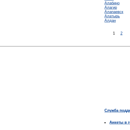
Алабино
Алагир
Алапаевск
Алатырь
Алдан
1
2
Служба подд
Анкеты в 