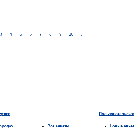
3
4
5
6
7
8
9
10
...
ержки
Пользовательско
городах
Все анкеты
Новые анке