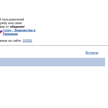
й пользователей
ружбу или свою
вие от
общения
!
Gdate -
Знакомства в
Германии
10261
ивные на сайте:
Встречи