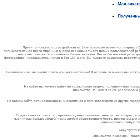
Моя анкет
Полученн
Проект amour.coca.bz разработан на базе всемирно известного сервиса
пользователей со всего мира! Ежедневно несколько тысяч новых пользователей ре
наш сайт поможет в исполнении Ваших желаний. После бесплатной регистра
фотографию, прославитесь, попав в
Топ 100
фото. Вы сможете назначить встречу и
Бесплатно - это не значит плохо или некачественно! В отличие от многих наших к
На сайте вы можете найти не только свою вторую половинку или новых
знакомства
.На нашем сайте реализована 
На нашем сайте есть возможность знакомиться с пользователями из других город
Представьте сколько сил, времени и денег занимают знакомства в барах, ноч
тысячи раз больше людей, чем в любом общественном месте, пригодном для зн
спланировать любую бес
Copyright © 1
«знакомства в Москве»
,
знако