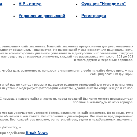
я
VIP - статус
Функция "Невидимка"
Управление рассылкой
Регистрация
ех отношениях
сайт знакомств
. Наш
сайт знакомств
предназначен для русскоязычных
единяет общая цель -
знакомства
! Не важно какой у Вас возраст или национальность,
жете комментировать дневники, участвовать в дискуссиях и голосованиях. Загрузив
у нас существует
видеочат
знакомств, каждый час разыгрывается приз от 20$ до 50$
и много других интересных сервисов.
о, чтобы дать возможность пользователям проявлять себя на сайте более ярко, у нас
есть ряд платных функций.
и иной раз не хватает времени на долгое развитие отношений для этого и нужны
секс
а неустанно модерирует фотографии и анкеты, удаляя анкеты извращенцев и хамов.
 С помощью нашего сайта знакомств, перед поездкой Вы легко можете познакомиться
поближе с кем-нибудь из этих городов.
их местах увенчаются успехом! Теперь взгляните на сайт знакомств. Во-первых, тут в
аве общаться с кем хотите, без стеснения и дискомфорта. Вы можете предварительно
казов. Воспользуйтесь поиском, регистрируйтесь, удачи и незабываемых знакомств!
 Датинг Ру) –
Break News
. При содействии