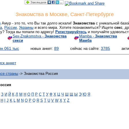
Знакомства в Москве, Санкт-Петербурге
в
Амур - это то, что Вы так долго искали!
Знакомства
с уникальной базо
а
,
России
,
Украины
и всего мира. Хотите познакомиться? Ищете
секс
, д
у? Тогда вы попали по адресу!
Регистрируйтесь
и получайте удовольст
Sex-Znakomstva -
Знакомства
Mamba -
Знакомства
секси
Мамба
лн 061 тыс
89
3785
новых анкет:
сейчас на сайте:
акт
ск анкет
все страны
-> Знакомства Россия
Россия
З
И
Й
К
Л
М
Н
О
П
Р
С
Т
У
Ф
Х
Ц
Ч
Ш
Щ
Ы
Э
Ю
Я
H
I
J
K
L
M
N
O
P
Q
R
S
T
U
V
W
X
Y
Z